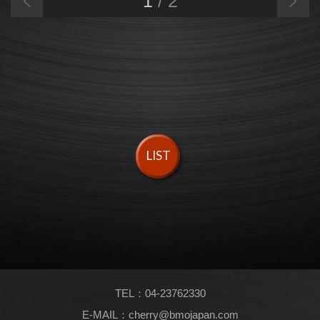
1
/
2
LIST
TEL：
04-23762330
E-MAIL：
cherry@bmojapan.com